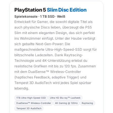
PlayStation 5 PS5 Slim Disc Edition 1TB Weiß Konso
PlayStation 5
Slim Disc Edition
Spielekonsole · 1 TB SSD · Weiß
Entwickelt für Gamer, die sowohl digitale Titel als
auch physische Discs lieben, überzeugt die PS5
Slim mit einem eleganten Design, das sich perfekt
ins Wohnzimmer einfügt. Unter der Haube verbirgt
sich geballte Next-Gen-Power: Die
maßgeschneiderte Ultra-High-Speed-SSD sorgt für
blitzschnelle Ladezeiten. Dank Raytracing-
Technologie und 4K-Unterstützung erlebst du
realistische Grafiken mit bis zu 120 fps. Zusammen
mit dem DualSense™ Wireless-Controller
(haptisches Feedback, adaptive Trigger) und
Tempest 3D AudioTech wird jedes Spiel spürbar
lebendig.
1TB Ultra-High-Speed SSD
Ultra HD Blu-ray™-Laufwerk
DualSense™ Wireless-Controller
4K Gaming @ 120Hz
Raytracing
Tempest 3D AudioTech