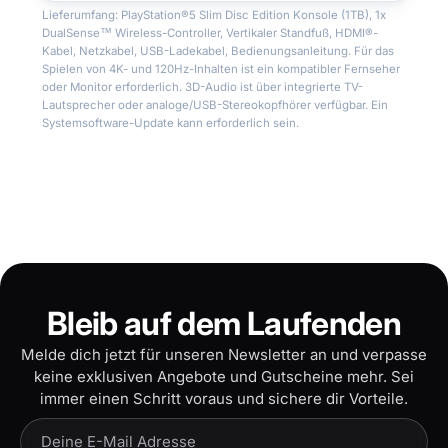
Lieferumfang: PlayStation®5 Slim Disc Edition Konsole (1TB), 1x
DualSense™ Wireless-Controller, Vertikaler Standfuß, HDMI®-
Kabel, Netzkabel, USB-Ladekabel, Bedienungsanleitung. Für das
Spielen von 4K- und 120Hz-Inhalten ist ein kompatibler Fernseher
oder Monitor erforderlich. 3D-Audio ist über integrierte TV-
Lautsprecher oder analoge/USB-Stereokopfhörer verfügbar. Ein
Systemsoftware-Update kann erforderlich sein.
Bleib auf dem Laufenden
Melde dich jetzt für unseren Newsletter an und verpasse
keine exklusiven Angebote und Gutscheine mehr. Sei
immer einen Schritt voraus und sichere dir Vorteile.