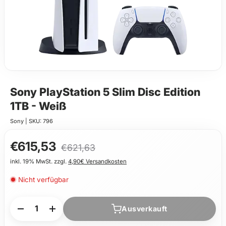
Sony PlayStation 5 Slim Disc Edition
1TB - Weiß
Sony
|
SKU:
796
€615,53
€621,63
inkl. 19% MwSt. zzgl.
4,90€ Versandkosten
Nicht verfügbar
Anzahl
Ausverkauft
-
+