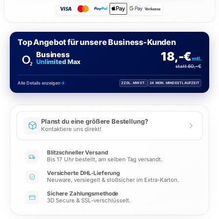
Vorkasse
Top Angebot für unsere Business-Kunden
18,-€
Business
mtl.
Unlimited Max
statt 60,-€
Alle Details anzeigen
ZZGL. MWST.
24 MON. MINDESTLAUFZEIT
Planst du eine größere Bestellung?
Kontaktiere uns direkt!
Blitzschneller Versand
Bis 17 Uhr bestellt, am selben Tag versandt.
Versicherte DHL-Lieferung
Neuware, versiegelt & stoßsicher im Extra-Karton.
Sichere Zahlungsmethode
3D Secure & SSL-verschlüsselt.