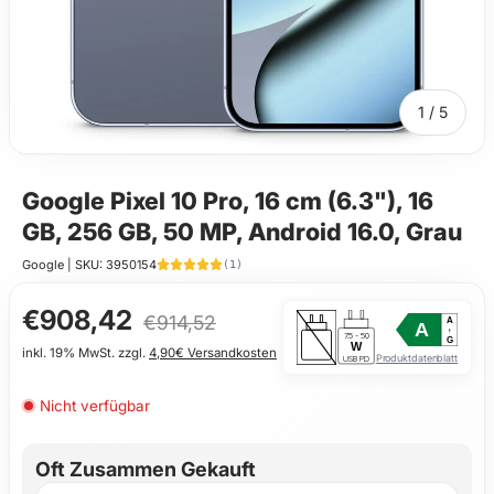
von
1
/
5
Google Pixel 10 Pro, 16 cm (6.3"), 16
GB, 256 GB, 50 MP, Android 16.0, Grau
Google
|
SKU:
3950154
(1)
€908,42
€914,52
A
A
↑
7.5 - 50
G
W
inkl. 19% MwSt. zzgl.
4,90€ Versandkosten
Produktdatenblatt
USB PD
Nicht verfügbar
Oft Zusammen Gekauft