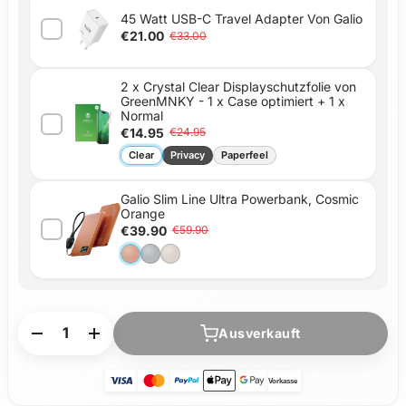
45 Watt USB-C Travel Adapter Von Galio
€21.00
€33.00
2 x Crystal Clear Displayschutzfolie von
GreenMNKY - 1 x Case optimiert + 1 x
Normal
€14.95
€24.95
Clear
Privacy
Paperfeel
Galio Slim Line Ultra Powerbank, Cosmic
Orange
€39.90
€59.90
Anzahl
Ausverkauft
-
+
Vorkasse