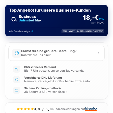
Top Angebot für unsere Business-Kunden
18,-€
Business
mtl.
Unlimited Max
statt 60,-€
Alle Details anzeigen
ZZGL. MWST.
24 MON. MINDESTLAUFZEIT
Planst du eine größere Bestellung?
Kontaktiere uns direkt!
Blitzschneller Versand
Bis 17 Uhr bestellt, am selben Tag versandt.
Versicherte DHL-Lieferung
Neuware, versiegelt & stoßsicher im Extra-Karton.
Sichere Zahlungsmethode
3D Secure & SSL-verschlüsselt.
4,9 / 5,0
Kundenbewertungen auf