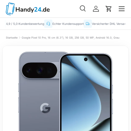
Menü
Suche
Einloggen
Einkaufs
Suchen
Suchen
4,9 / 5,0 Kundenbewertung
Echter Kundensupport
Versicherter DHL Versand
Startseite
Google Pixel 10 Pro, 16 cm (6.3"), 16 GB, 256 GB, 50 MP, Android 16.0, Grau