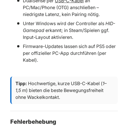
DualSense per
USB-C-Kabel
an
PC/Mac/Phone (OTG) anschließen –
niedrigste Latenz, kein Pairing nötig.
Unter Windows wird der Controller als
HID-
Gamepad
erkannt; in Steam/Spielen ggf.
Input-Layout aktivieren.
Firmware-Updates lassen sich auf PS5 oder
per offizieller PC-App durchführen (per
Kabel).
Tipp:
Hochwertige, kurze USB-C-Kabel (
1–
1,5 m
) bieten die beste Bewegungsfreiheit
ohne Wackelkontakt.
Fehlerbehebung