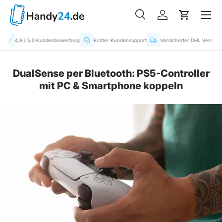
Menü
Suche
Einloggen
Einkaufs
Suchen
Suchen
4,9 / 5,0 Kundenbewertung
Echter Kundensupport
Versicherter DHL Versand
DualSense per Bluetooth: PS5-Controller
mit PC & Smartphone koppeln